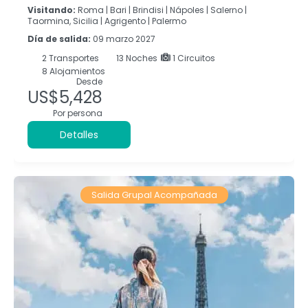
Visitando:
Roma |
Bari |
Brindisi |
Nápoles |
Salerno |
Taormina, Sicilia |
Agrigento |
Palermo
Día de salida:
09 marzo 2027
2
Transportes
13
Noches
1 Circuitos
8 Alojamientos
Desde
US$5,428
Por persona
Detalles
Salida Grupal Acompañada