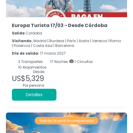
Europa Turista 17/03 - Desde Córdoba
Salida
Cordoba
Visitando:
Madrid |
Burdeos |
París |
Aosta |
Venecia |
Roma
|
Florencia |
Costa Azul |
Barcelona
Día de salida:
17 marzo 2027
2
Transportes
17
Noches
1 Circuitos
10 Alojamientos
Desde
US$5,329
Por persona
Detalles
Salida Grupal Acompañada