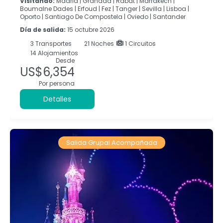
Visitando:
Madrid |
Granada |
Rabat |
Marrakech |
Boumalne Dades |
Erfoud |
Fez |
Tanger |
Sevilla |
Lisboa |
Oporto |
Santiago De Compostela |
Oviedo |
Santander
Día de salida:
15 octubre 2026
3
Transportes
21
Noches
1 Circuitos
14 Alojamientos
Desde
US$6,354
Por persona
Detalles
Salida Grupal Acompañada