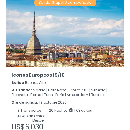
Salida Grupal Acompañada
Iconos Europeos 19/10
Salida
Buenos Aires
Visitando:
Madrid |
Barcelona |
Costa Azul |
Venecia |
Florencia |
Roma |
Turin |
París |
Amsterdam |
Burdeos
Día de salida:
19 octubre 2026
3
Transportes
20
Noches
1 Circuitos
10 Alojamientos
Desde
US$6,030