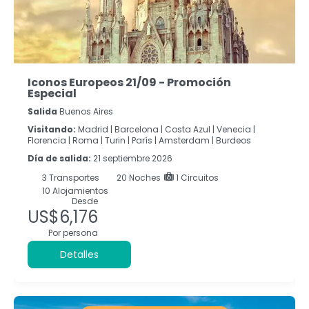
Iconos Europeos 21/09 - Promoción
Especial
Salida
Buenos Aires
Visitando:
Madrid |
Barcelona |
Costa Azul |
Venecia |
Florencia |
Roma |
Turin |
París |
Amsterdam |
Burdeos
Día de salida:
21 septiembre 2026
3
Transportes
20
Noches
1 Circuitos
10 Alojamientos
Desde
US$6,176
Por persona
Detalles