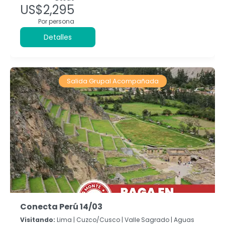
US$2,295
Por persona
Detalles
Salida Grupal Acompañada
Conecta Perú 14/03
Visitando:
Lima |
Cuzco/Cusco |
Valle Sagrado |
Aguas