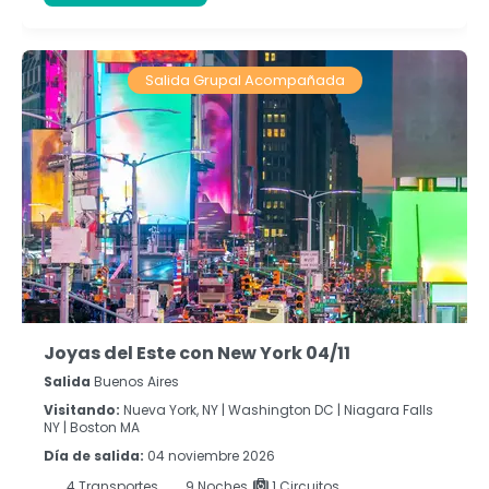
Salida Grupal Acompañada
Joyas del Este con New York 04/11
Salida
Buenos Aires
Visitando:
Nueva York, NY |
Washington DC |
Niagara Falls
NY |
Boston MA
Día de salida:
04 noviembre 2026
4
Transportes
9
Noches
1 Circuitos