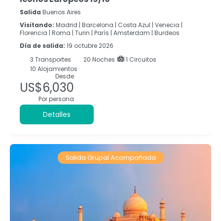
Salida
Buenos Aires
Visitando:
Madrid |
Barcelona |
Costa Azul |
Venecia |
Florencia |
Roma |
Turin |
París |
Amsterdam |
Burdeos
Día de salida:
19 octubre 2026
3
Transportes
20
Noches
1 Circuitos
10 Alojamientos
Desde
US$6,030
Por persona
Detalles
Salida Grupal Acompañada