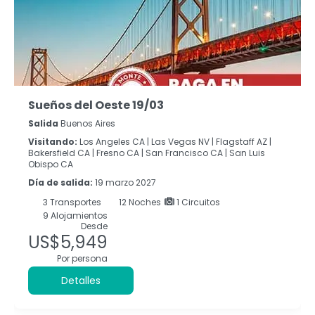
Sueños del Oeste 19/03
Salida
Buenos Aires
Visitando:
Los Angeles CA |
Las Vegas NV |
Flagstaff AZ |
Bakersfield CA |
Fresno CA |
San Francisco CA |
San Luis
Obispo CA
Día de salida:
19 marzo 2027
3
Transportes
12
Noches
1 Circuitos
9 Alojamientos
Desde
US$5,949
Por persona
Detalles