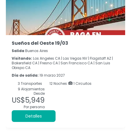
Sueños del Oeste 19/03
Salida
Buenos Aires
Visitando:
Los Angeles CA |
Las Vegas NV |
Flagstaff AZ |
Bakersfield CA |
Fresno CA |
San Francisco CA |
San Luis
Obispo CA
Día de salida:
19 marzo 2027
3
Transportes
12
Noches
1 Circuitos
9 Alojamientos
Desde
US$5,949
Por persona
Detalles