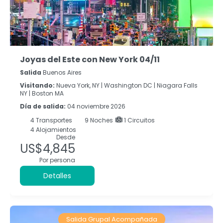
Joyas del Este con New York 04/11
Salida
Buenos Aires
Visitando:
Nueva York, NY |
Washington DC |
Niagara Falls
NY |
Boston MA
Día de salida:
04 noviembre 2026
4
Transportes
9
Noches
1 Circuitos
4 Alojamientos
Desde
US$4,845
Por persona
Detalles
Salida Grupal Acompañada