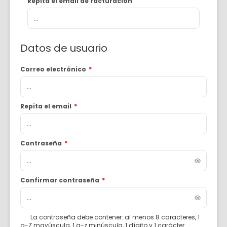
Repita el email de facturación
Datos de usuario
Correo electrónico
*
Repita el email
*
Contraseña
*
Confirmar contraseña
*
La contraseña debe contener: al menos 8 caracteres, 1
a-Z mayúscula, 1 a-z minúscula, 1 dígito y 1 carácter