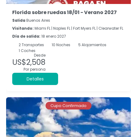
Florida sobre ruedas 18/01 - Verano 2027
Salida
Buenos Aires
Visitando:
Miami FL |
Naples FL |
Fort Myers FL |
Clearwater FL
Día de salida:
18 enero 2027
2
Transportes
10
Noches
5 Alojamientos
1 Coches
Desde
US$2,508
Por persona
Detalles
Cupo Confirmado