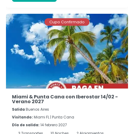
Cupo Confirmado
Miami & Punta Cana con Iberostar 14/02 -
Verano 2027
Salida
Buenos Aires
Visitando:
Miami FL |
Punta Cana
Día de salida:
14 febrero 2027
3
Transportes
10
Noches
2 Alojamientos