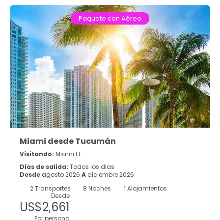
Paquete con Aéreo
Miami desde Tucumán
Visitando:
Miami FL
Días de salida:
Todos los dias
Desde
agosto 2026
A
diciembre 2026
2
Transportes
8
Noches
1 Alojamientos
Desde
US$2,661
Por persona