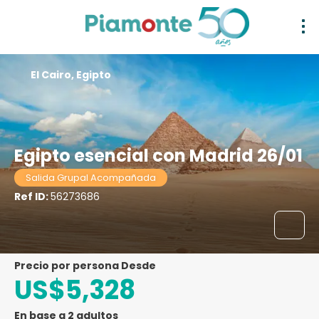
El Cairo, Egipto
Egipto esencial con Madrid 26/01
Salida Grupal Acompañada
Ref ID:
56273686
precio por persona Desde
US$5,328
En base a 2 adultos