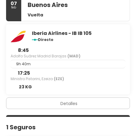
07
Buenos Aires
feb
Vuelta
Iberia Airlines - IB IB 105
Directo
8:45
Adolfo Suárez Madrid Barajas
(MAD)
9h 40m
17:25
Ministro Pistarini, Ezeiza
(EZE)
23 KG
Detalles
1 Seguros