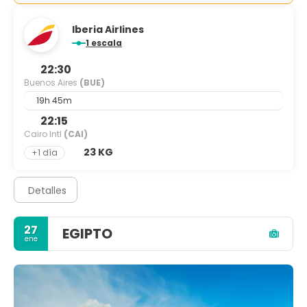
Iberia Airlines
1 escala
22:30
Buenos Aires
(BUE)
19h 45m
22:15
Cairo Intl
(CAI)
23 KG
+1 día
Detalles
27
EGIPTO
ene