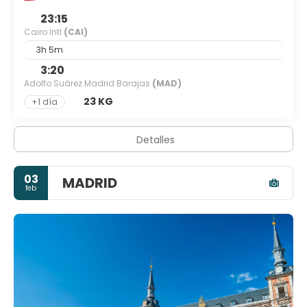
23:15
Cairo Intl
(CAI)
3h 5m
3:20
Adolfo Suárez Madrid Barajas
(MAD)
23 KG
+1 día
Detalles
03
MADRID
feb