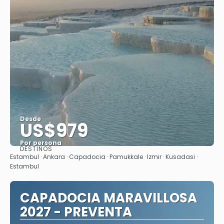
Desde
US$979
Por persona
DESTINOS
Ver
Estambul · Ankara · Capadocia · Pamukkale · Izmir · Kusadasi ·
Estambul
CAPADOCIA MARAVILLOSA
2027 - PREVENTA