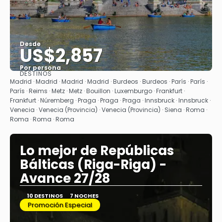
Desde
US$2,857
Por persona
DESTINOS
Ver
Madrid · Madrid · Madrid · Madrid · Burdeos · Burdeos · París · París ·
París · Reims · Metz · Metz · Bouillon · Luxemburgo · Frankfurt ·
Frankfurt · Núremberg · Praga · Praga · Praga · Innsbruck · Innsbruck ·
Venecia · Venecia (Provincia) · Venecia (Provincia) · Siena · Roma ·
Roma · Roma · Roma
Lo mejor de Repúblicas
Bálticas (Riga-Riga) -
Avance 27/28
10 DESTINOS
7 NOCHES
Promoción Especial