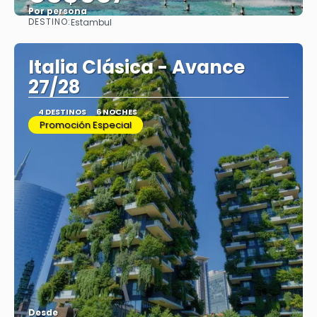
Por persona
DESTINO:
Estambul
Ver
Italia Clásica - Avance
27/28
4 DESTINOS
6 NOCHES
Promoción Especial
Desde