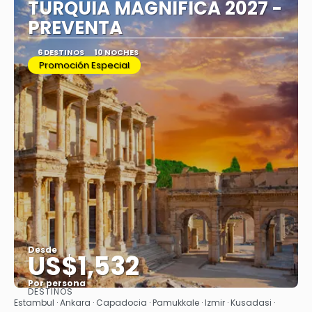
TURQUIA MAGNIFICA 2027 -
PREVENTA
6 DESTINOS
10 NOCHES
Promoción Especial
Desde
US$1,532
Por persona
DESTINOS
Ver
Estambul · Ankara · Capadocia · Pamukkale · Izmir · Kusadasi ·