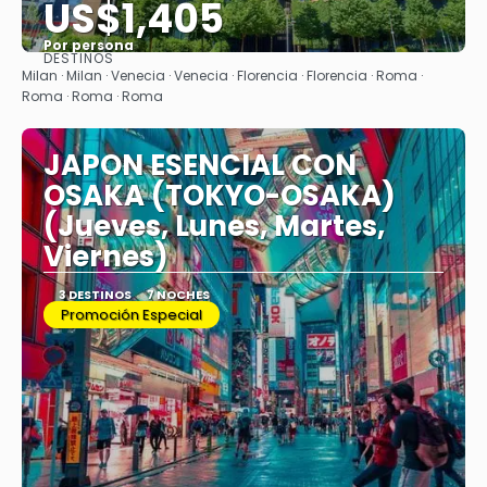
US$1,405
Por persona
DESTINOS
Ver
Milan · Milan · Venecia · Venecia · Florencia · Florencia · Roma ·
Roma · Roma · Roma
JAPON ESENCIAL CON
OSAKA (TOKYO-OSAKA)
(Jueves, Lunes, Martes,
Viernes)
3 DESTINOS
7 NOCHES
Promoción Especial