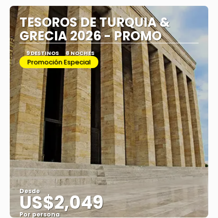
TESOROS DE TURQUIA &
GRECIA 2026 - PROMO
9 DESTINOS
8 NOCHES
Promoción Especial
Desde
US$2,049
Por persona