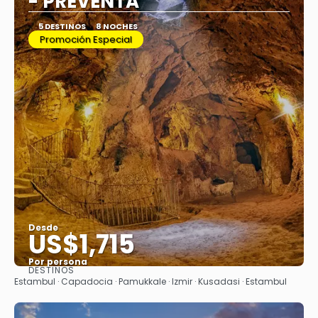
- PREVENTA
5 DESTINOS
8 NOCHES
Promoción Especial
Desde
US$1,715
Por persona
DESTINOS
Ver
Estambul · Capadocia · Pamukkale · Izmir · Kusadasi · Estambul