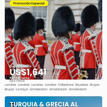
Promoción Especial
Desde
US$1,641
Por persona
DESTINOS
Ver
Londres · Londres · Londres · Londres · Folkestone · Bruselas · Brujas ·
Brujas · La Haya · Amsterdam · Amsterdam · Amsterdam
TURQUIA & GRECIA AL