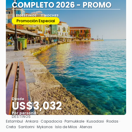
COMPLETO 2026 - PROMO
11 DESTINOS
11 NOCHES
Promoción Especial
Desde
US$3,032
Por persona
DESTINOS
Ver
Estambul · Ankara · Capadocia · Pamukkale · Kusadasi · Rodas ·
Creta · Santorini · Mykonos · Isla de Milos · Atenas