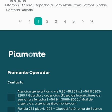
DESTINOS
Ver
Estambul · Ankara · Capadocia · Pamukkale · Izmir · Patmos · Rodas
· Santorini · Atenas
1
2
3
4
5
Piamonte Operador
Contacto
Atención general (lun a vie 9.30 -18.30 hs.) +54 11 5263-
2260 / Guardia y urgencias (Fuera de horario, fines de
semana y feriados) +54 9 11 3068-8020 / Mail de
Urgencias: urgencias@piamonte.com
Florida 253 piso 6
, 1005 - Ciudad Autónoma de Buenos