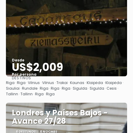
Desde
US$2,009
Por persona
DESTINOS
Ver
Riga · Riga · Vilnius · Vilnius · Trakai · Kaunas · Klaipėda · Klaipėda ·
Siauliai · Rundale · Riga · Riga · Riga · Sigulda · Sigulda · Cesis ·
Tallinn · Tallinn · Riga · Riga
Londres y Países Bajos -
Avance 27/28
6 DESTINOS
6 NOCHES