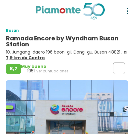
Busan
Ramada Encore by Wyndham Busan
Station
10, Jungang-daero 196 beon-gil, Dong-gu, Busan 48821
, a
7,9 km de Centro
Muy bueno
8,7
1951
Ver puntuaciones