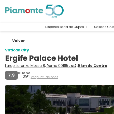
Disponibilidad de Cupos
Salidas Gru
Volver
Vatican City
Ergife Palace Hotel
Largo Lorenzo Mossa 8, Rome 00165
, a 2,9 km de Centro
Bueno
7,9
3161
Ver puntuaciones