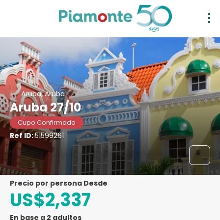
Aruba, Aruba
Aruba 27/10
Cupo Confirmado
Ref ID:
51599261
precio por persona Desde
US$2,337
En base a 2 adultos