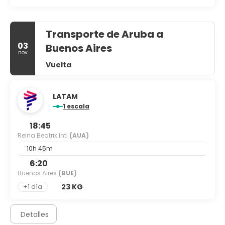
Transporte de Aruba a
03
Buenos Aires
nov
Vuelta
LATAM
1 escala
18:45
Reina Beatrix Intl
(AUA)
10h 45m
6:20
Buenos Aires
(BUE)
23 KG
+1 día
Detalles