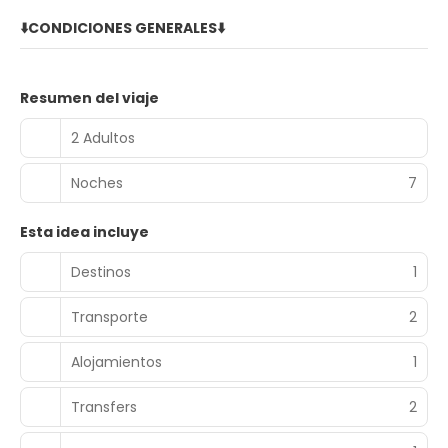
⬇️CONDICIONES GENERALES⬇️
Resumen del viaje
2 Adultos
Noches
7
Esta idea incluye
Destinos
1
Transporte
2
Alojamientos
1
Transfers
2