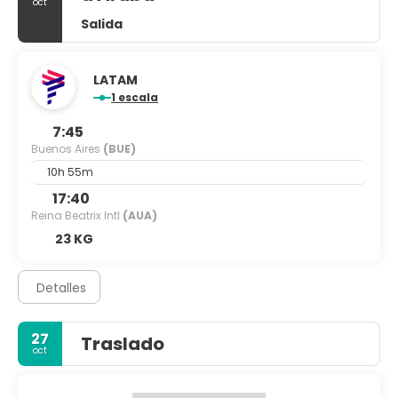
oct
Salida
LATAM
1 escala
7:45
Buenos Aires
(BUE)
10h 55m
17:40
Reina Beatrix Intl
(AUA)
23 KG
Detalles
27
Traslado
oct